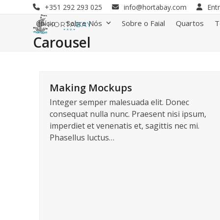
Skip
+351 292 293 025
info@hortabay.com
Ent
to
Início
Sobre Nós
Sobre o Faial
Quartos
T
content
Carousel
Making Mockups
Integer semper malesuada elit. Donec
consequat nulla nunc. Praesent nisi ipsum,
imperdiet et venenatis et, sagittis nec mi.
Phasellus luctus…