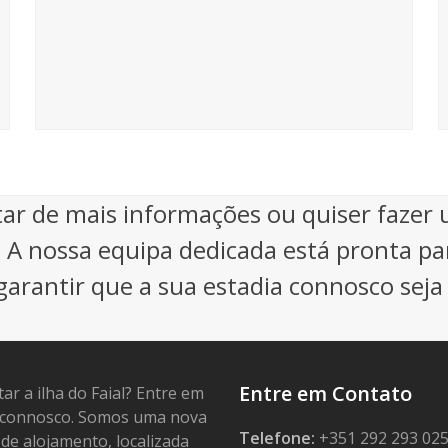
itar de mais informações ou quiser fazer
! A nossa equipa dedicada está pronta pa
arantir que a sua estadia connosco seja
Entre em Contato
tar a ilha do Faial? Entre em
 connosco. Somos uma nova
Telefone:
+351 292 293 02
de alojamento, localizada