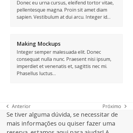
Donec eu urna cursus, eleifend tortor vitae,
pellentesque magna. Proin sit amet diam
sapien. Vestibulum at dui arcu. Integer id…
Making Mockups
Integer semper malesuada elit. Donec
consequat nulla nunc. Praesent nisi ipsum,
imperdiet et venenatis et, sagittis nec mi.
Phasellus luctus…
Anterior
Próximo
previous
next
Se tiver alguma dúvida, se necessitar de
post:
post:
mais informações ou quiser fazer uma
reserva, estamos aqui para ajudar! A