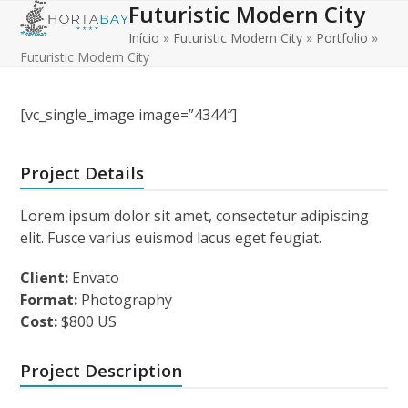
Futuristic Modern City
Open
Close
Skip
to
Início
»
Futuristic Modern City
»
Portfolio
»
mobile
mobile
content
Futuristic Modern City
menu
menu
[vc_single_image image=”4344″]
Project Details
Lorem ipsum dolor sit amet, consectetur adipiscing
elit. Fusce varius euismod lacus eget feugiat.
Client:
Envato
Format:
Photography
Cost:
$800 US
Project Description